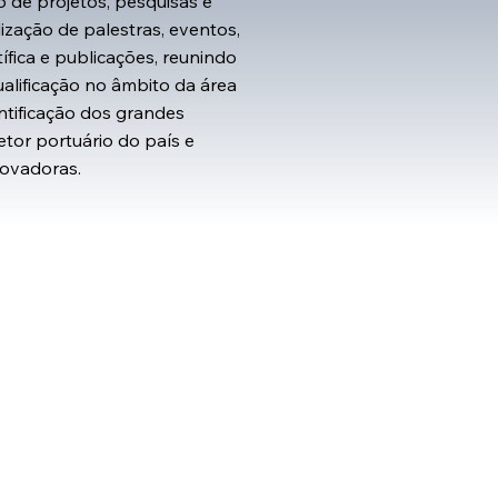
 de projetos, pesquisas e
ização de palestras, eventos,
ífica e publicações, reunindo
alificação no âmbito da área
entificação dos grandes
etor portuário do país e
novadoras.