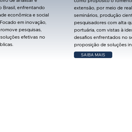
ivo de analisar e
como propósito o fomento
o Brasil, enfrentando
extensão, por meio de real
ade econômica e social
seminários, produção cient
 Focado em inovação,
pesquisadores com alta qu
 promove pesquisas,
portuária, com vistas à id
soluções efetivas no
desafios enfrentados no s
licas.
proposição de soluções i
SAIBA MAIS