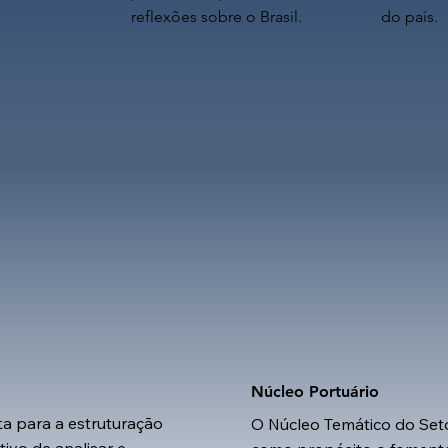
reflexões sobre o Brasil.​
do país.
Núcleo Portuário
ta para a estruturação
O Núcleo Temático do Set