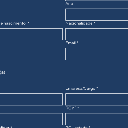
Ano
de nascimento
*
Nacionalidade
*
Email
*
(a)
Empresa/Cargo
*
RG nº
*
didor
*
RG - estado
*