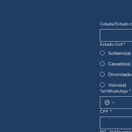
Cidade/Estado 
Estado Civil
*
Solteiro(a)
Casado(a)
Divorciado
Viúvo(a)
Tel/WhatsApp
*
CPF
*
RG - órgão expe